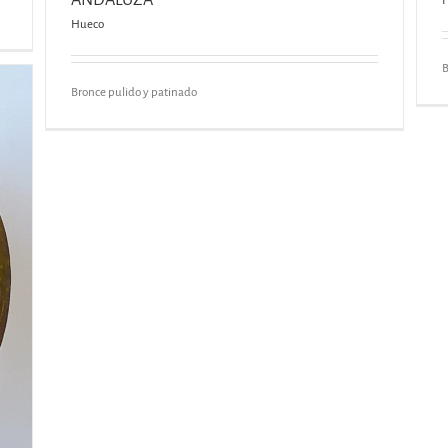
ANDALUZA
Hueco
B
Bronce pulido y patinado