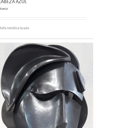
CABEZA AZUL
Hueco
alla metálica lacada