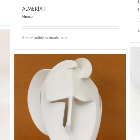
ALMERÍA I
Hueco
M
Bronce pulido patinado, 2020
CABEZA SABINA
Hueco