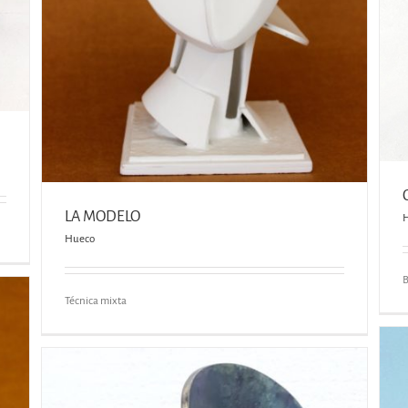
LA MODELO
Hueco
B
Técnica mixta