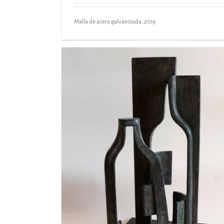
Malla de acero galvanizada, 2019
LA MODELO
Hueco