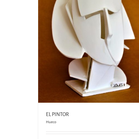
ANDALUZA
Hueco
EL PINTOR
Hueco