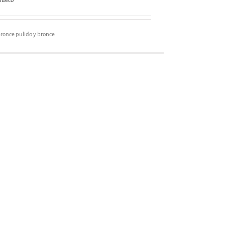
Hueco
ronce pulido y bronce