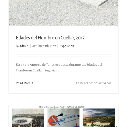
Edades del Hombre en Cuellar, 2017
By
admin
|
octubre 13th, 2017
|
Exposición
Escultura Antonio de Torres expuesta durante Las Edades del
Hombre en Cuellar (Segovia).
en
Read More
Comentarios desactivados
Edades
del
Hombre
en
Cuellar,
2017