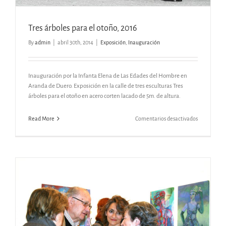
Tres árboles para el otoño, 2016
By
admin
|
abril 30th, 2014
|
Exposición
,
Inauguración
Inauguración por la Infanta Elena de Las Edades del Hombre en
Aranda de Duero. Exposición en la calle de tres esculturas Tres
árboles para el otoño en acero corten lacado de 5m. de altura.
en
Read More
Comentarios desactivados
Tres
árboles
para
el
otoño,
2016