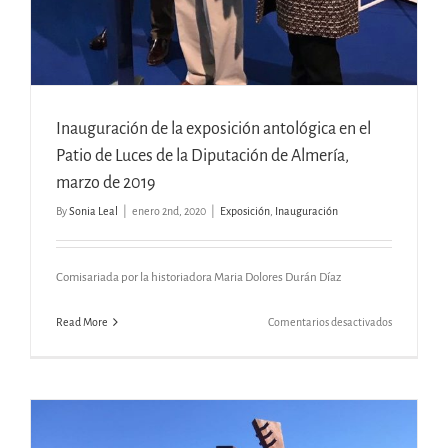
Inauguración de la exposición antológica en el
Patio de Luces de la Diputación de Almería,
marzo de 2019
By
Sonia Leal
|
enero 2nd, 2020
|
Exposición
,
Inauguración
Comisariada por la historiadora Maria Dolores Durán Díaz
en
Read More
Comentarios desactivados
Inauguraci
de
la
exposición
antológica
en
el