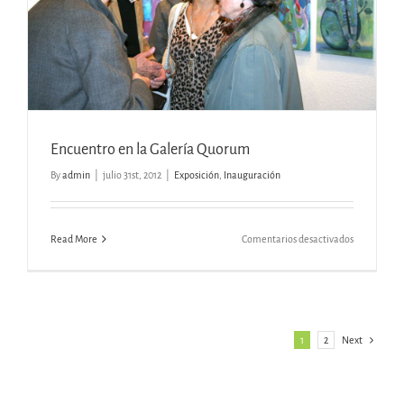
Encuentro en la Galería Quorum
By
admin
|
julio 31st, 2012
|
Exposición
,
Inauguración
en
Read More
Comentarios desactivados
Encuentro
en
la
Galería
Quorum
1
2
Next