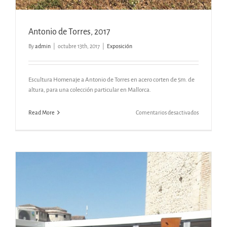
Antonio de Torres, 2017
By
admin
|
octubre 13th, 2017
|
Exposición
Escultura Homenaje a Antonio de Torres en acero corten de 5m. de
altura, para una colección particular en Mallorca.
en
Read More
Comentarios desactivados
Antonio
de
Torres,
2017