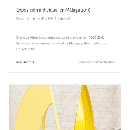
Exposición individual en Málaga 2016
By
admin
|
junio 13th, 2016
|
Exposición
Diario de Almería comenta acerca de la exposición JOSÉ LEAL
Sendas en el camino en la ciudad de Málaga, patrocinada por su
Universidad.
en
Read More
Comentarios desactivados
Exposición
individual
en
Málaga
2016