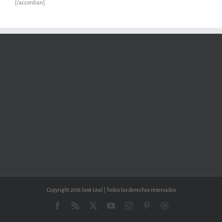
[/accordian]
Copyright 2016 José Leal | Todos los derechos reservados
Facebook
Rss
X
YouTube
Instagram
Pinterest
Dribbble