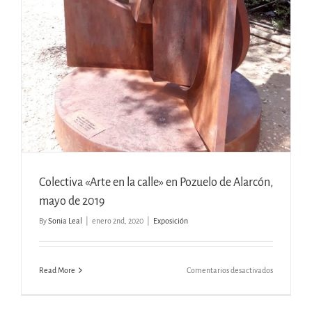
Colectiva «Arte en la calle» en Pozuelo de Alarcón,
mayo de 2019
By
Sonia Leal
|
enero 2nd, 2020
|
Exposición
en
Read More
Comentarios desactivados
Colectiva
«Arte
en