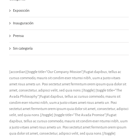
Exposición
Inauguración
Prensa
Sin categoría
[accordian][toggle title="Our Company Mission"]Fugiat dapibus, tellus ac
cursus commodo, mauris sit condim eser ntumsi nibh, uum a justo vitaes
amet risus amets un. Posi sectetut amet fermntum orem ipsum quia dolor sit
amet, consectetur, adipisci velit, sed quia nons.[/toggle] [toggle title="The
Avada Philosophy"]Fugiat dapibus, tellus ac cursus commodo, mauris sit
condim eser ntumsi nibh, uum a justo vitaes amet risus amets un. Posi
sectetut amet fermntum orem ipsum quia dolor sit amet, consectetur, adipisci
velit, sed quia nons.[/toggle] [toggle title="The Avada Promise"]Fugiat
dapibus, tellus ac cursus commodo, mauris sit condim eser ntumsi nibh, uum
a justo vitaes amet risus amets un. Posi sectetut amet fermntum orem ipsum
quia dolor sit amet, consectetur, adipisci velit, sed quia nons.[/toggle]